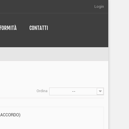
Login
NFORMITÀ
CONTATTI
Ordina
--
RACCORDO)