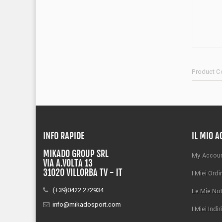
Product C
INFO RAPIDE
IL MIO 
MIKADO GROUP SRL
My Accou
VIA A.VOLTA 13
31020 VILLORBA TV - IT
I Miei Ordi
(+39)0422 272934
Le Mie Not
info@mikadosport.com
I Miei Indir