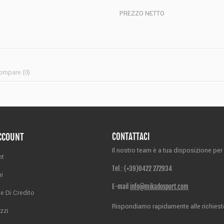
PREZZO NETTO
ompare (
0
)
ACCOUNT
CONTATTACI
Il nostro team è a tua disposizione per 
nt
Tel.: (+39)
0422 272934
ni
E-mail
info@mikadosport.com
e Di Credito
Rispondiamo rapidamente alle richieste 
izzi