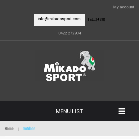
My account
info@mikadosport.com
TEL.:(+39)
0422 272934
MENU LIST
Home
Outdoor
|