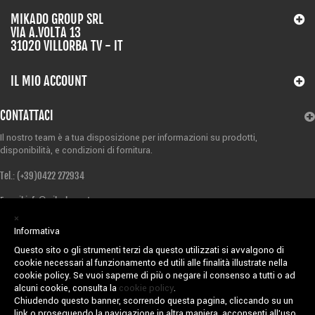
MIKADO GROUP SRL
VIA A.VOLTA 13
31020 VILLORBA TV - IT
IL MIO ACCOUNT
CONTATTACI
Il nostro team è a tua disposizione per informazioni su prodotti,
disponibilità,
e condizioni di fornitura.
Tel.: (+39)
0422 272934
E-mail
info@mikadosport.com
×
Rispondiamo rapidamente alle richieste di negozi, rivenditori e grossisti.
Informativa
Questo sito o gli strumenti terzi da questo utilizzati si avvalgono di
Vendita riservata ai possessori di Partita IVA.
cookie necessari al funzionamento ed utili alle finalità illustrate nella
cookie policy. Se vuoi saperne di più o negare il consenso a tutti o ad
© 2017 Mikado Group SRL P.IVA
03482050261 - Powered by
Treviweb
alcuni cookie, consulta la
cookie policy
.
Chiudendo questo banner, scorrendo questa pagina, cliccando su un
Informatica
link o proseguendo la navigazione in altra maniera, acconsenti all’uso