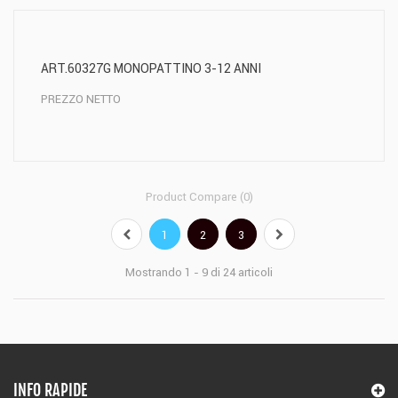
ART.60327G MONOPATTINO 3-12 ANNI
PREZZO NETTO
Product Compare (
0
)
1
2
3
Mostrando 1 - 9 di 24 articoli
INFO RAPIDE