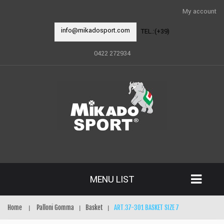
My account
info@mikadosport.com
TEL.:(+39)
0422 272934
MENU LIST
Home
Palloni Gomma
Basket
ART.37-301 BASKET SIZE 7
|
|
|