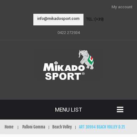
My account
info@mikadosport.com
TEL.:(+39)
0422 272934
MENU LIST
Home
Palloni Gomma
Beach Volley
ART.10994 BEACH VOLLEY D.21
|
|
|