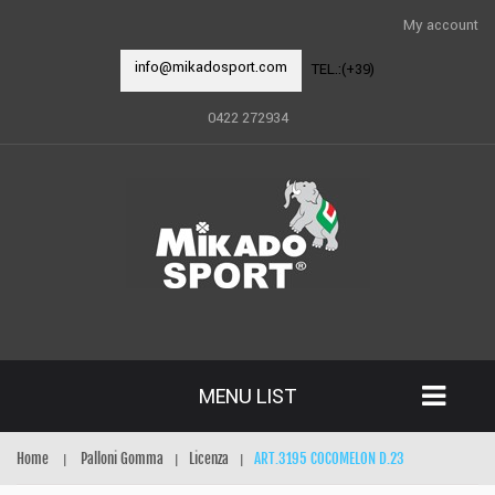
My account
info@mikadosport.com
TEL.:(+39)
0422 272934
MENU LIST
Home
Palloni Gomma
Licenza
ART.3195 COCOMELON D.23
|
|
|