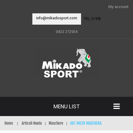
My account
info@mikadosport.com
TEL.:(+39)
0422 272934
MENU LIST
Home
Articoli Nuoto
Maschere
ART.M62R MASCHERA
|
|
|