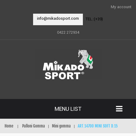
My account
info@mikadosport.com
TEL.:(+39)
0422 272934
MENU LIST
Home
Palloni Gomma
Mini gomma
ART.14700 MINI SOFT D.15
|
|
|