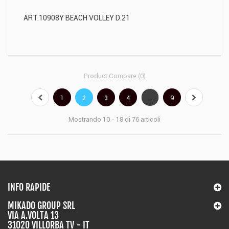
ART.10908Y BEACH VOLLEY D.21
Product Compare (
0
)
1
2
3
4
...
9
Mostrando 10 - 18 di 76 articoli
INFO RAPIDE
MIKADO GROUP SRL
VIA A.VOLTA 13
31020 VILLORBA TV - IT