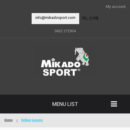
My account
info@mikadosport.com
TEL.:(+39)
0422 272934
MENU LIST
Home
Palloni Gomma
|