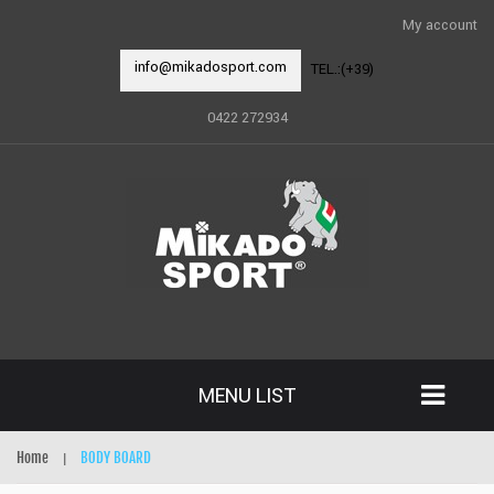
My account
info@mikadosport.com
TEL.:(+39)
0422 272934
MENU LIST
Home
BODY BOARD
|