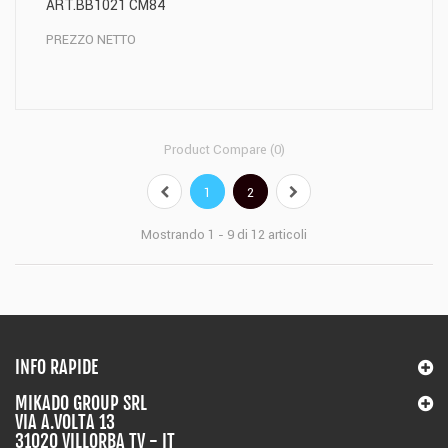
ART.BB1021 CM84
PREZZO NETTO
Product Compare (
0
)
1
2
Mostrando 1 - 9 di 12 articoli
INFO RAPIDE
MIKADO GROUP SRL
VIA A.VOLTA 13
31020 VILLORBA TV - IT