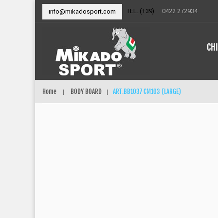
TEL.:(+39)
0422 272934
info@mikadosport.com
CH
Home
BODY BOARD
ART.BB1037 CM103 (LARGE)
|
|