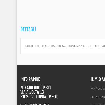
DETTAGLI
MODELLO LARGO. CM 104X49, CONF.6 PZ ASSORTITI, 6 F
INFO RAPIDE
IL MIO 
MIKADO GROUP SRL
My Accou
VIA A.VOLTA 13
31020 VILLORBA TV - IT
I Miei Ordi
(+39)0422 272934