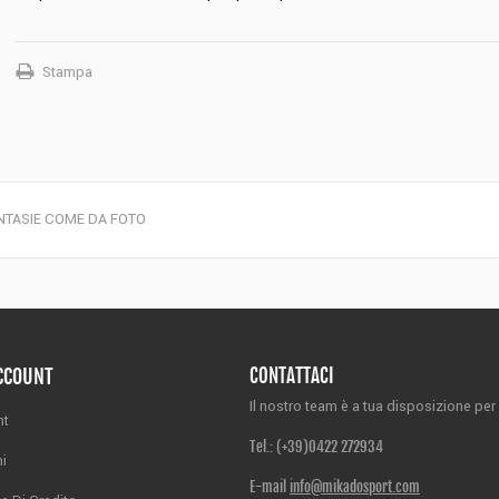
Stampa
ANTASIE COME DA FOTO
ACCOUNT
CONTATTACI
Il nostro team è a tua disposizione per 
nt
Tel.: (+39)
0422 272934
ni
E-mail
info@mikadosport.com