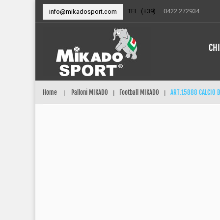
TEL.:(+39)
0422 272934
info@mikadosport.com
CH
Home
Palloni MIKADO
Football MIKADO
ART.15888 CALCIO 
|
|
|