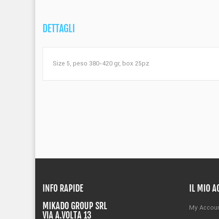
DETTAGLI
Size 5, peso 380-420 gr, box 25pz
INFO RAPIDE
IL MIO 
MIKADO GROUP SRL
My Accou
VIA A.VOLTA 13